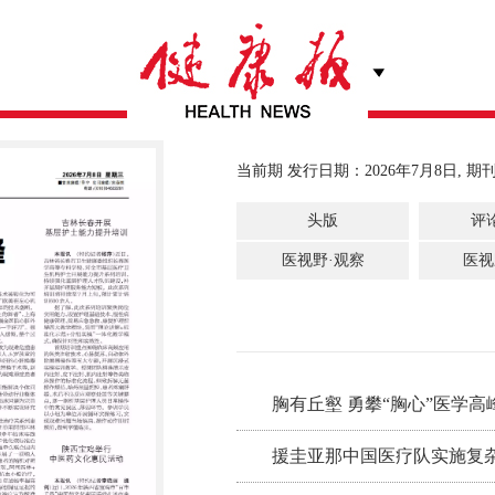
当前期 发行日期：2026年7月8日, 期刊
头版
评
医视野·观察
医视
胸有丘壑 勇攀“胸心”医学高
援圭亚那中国医疗队实施复