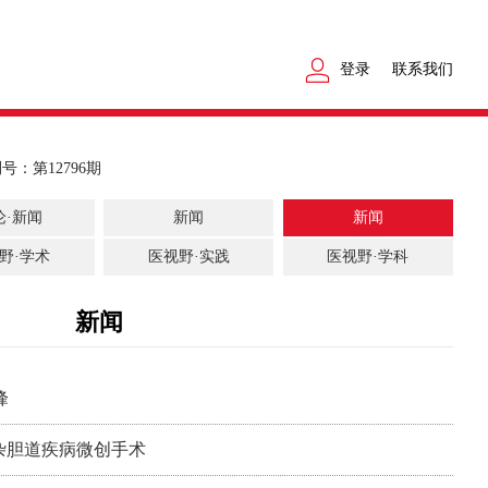
登录
联系我们
号：第12796期
论·新闻
新闻
新闻
野·学术
医视野·实践
医视野·学科
新闻
峰
杂胆道疾病微创手术