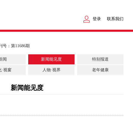
登录
联系我们
刊号：第11686期
新闻
新闻能见度
特别报道
化·视窗
人物·视界
老年健康
新闻能见度