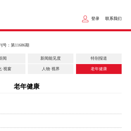
登录
联系我们
刊号：第11686期
新闻
新闻能见度
特别报道
化·视窗
人物·视界
老年健康
老年健康