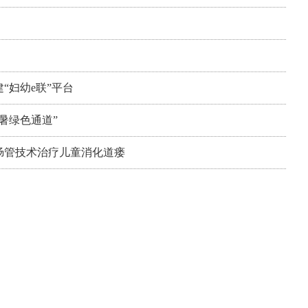
“妇幼e联”平台
暑绿色通道”
肠管技术治疗儿童消化道瘘