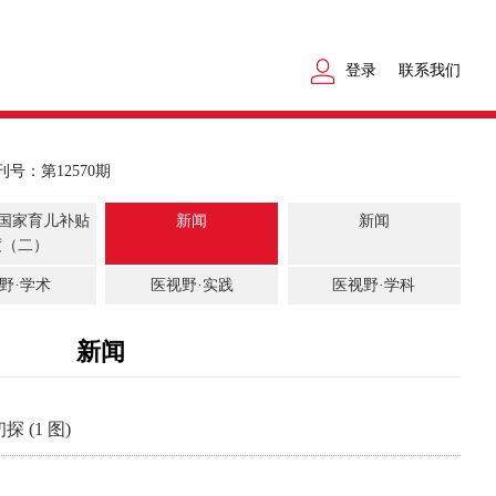
登录
联系我们
刊号：第12570期
焦国家育儿补贴
新闻
新闻
度（二）
野·学术
医视野·实践
医视野·学科
新闻
(1 图)