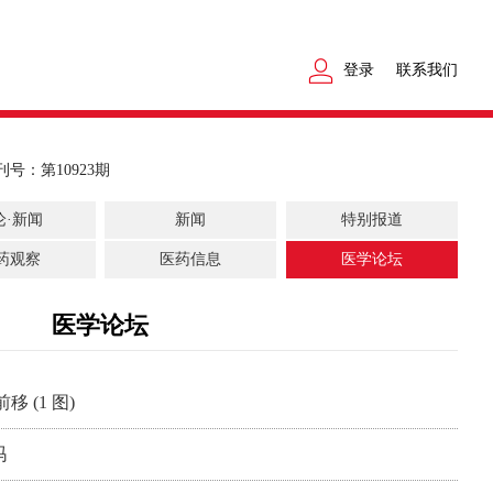
登录
联系我们
刊号：第10923期
论·新闻
新闻
特别报道
药观察
医药信息
医学论坛
医学论坛
 (1 图)
吗