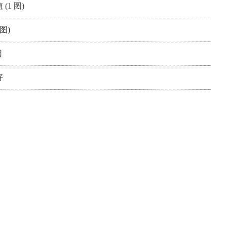
1 图)
图)
因
好