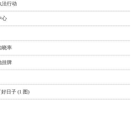
执法行动
中心
知晓率
地挂牌
日子 (1 图)