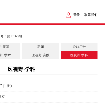
登录
联系我们
号：第11968期
论·新闻
新闻
公益广告
野·学术
医视野·实践
医视野·学科
医视野·学科
(1 图)
成立